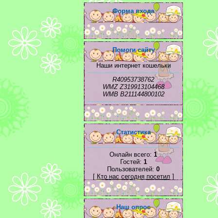
Форма входа
Помоги сайту
Наши интернет кошельки
R40953738762
WMZ Z319913104468
WMB B211144800102
Статистика
Онлайн всего:
1
Гостей:
1
Пользователей:
0
[
Кто нас сегодня посетил
]
Наш опрос