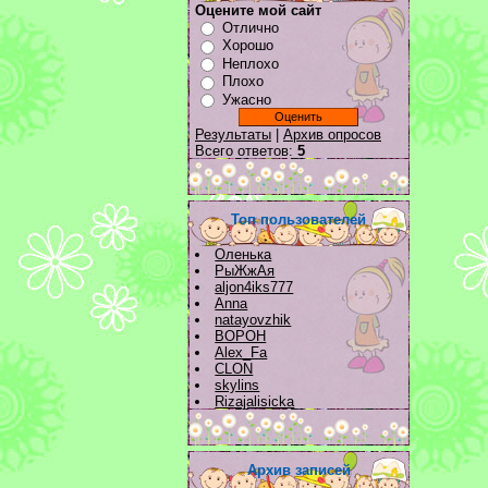
Оцените мой сайт
Отлично
Хорошо
Неплохо
Плохо
Ужасно
Результаты
|
Архив опросов
Всего ответов:
5
Топ пользователей
Оленька
РыЖжАя
aljon4iks777
Anna
natayovzhik
BOPOH
Alex_Fa
CLON
skylins
Rizajalisicka
Архив записей